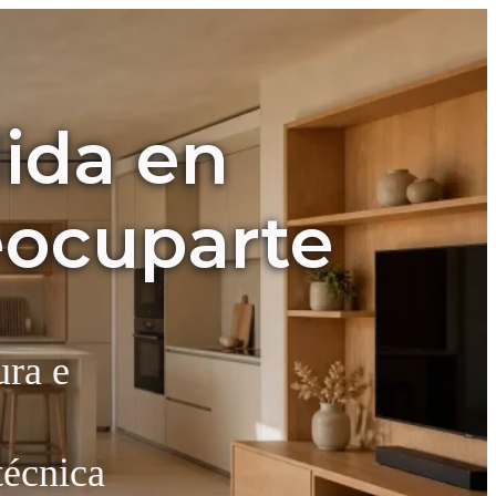
dida en
eocuparte
ura e
técnica