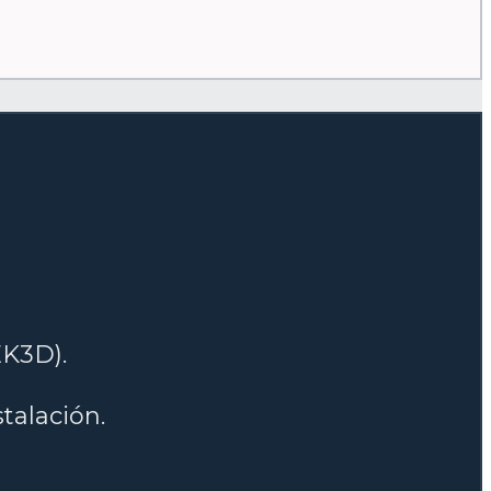
EK3D).
talación.